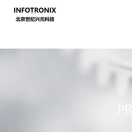
Control Render Error!ControlType:productSlideBind,StyleName:Style1,Co
P