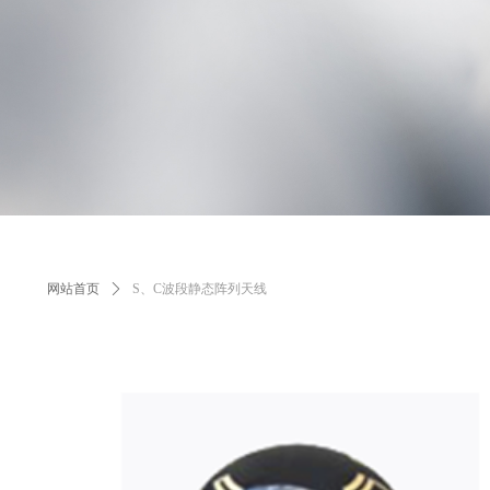
网站首页
ꄲ
S、C波段静态阵列天线