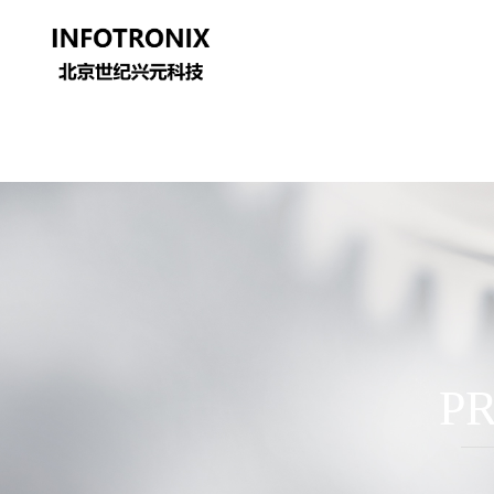
Control Render Error!ControlType:productSlideBind,StyleName:Style1,Co
P