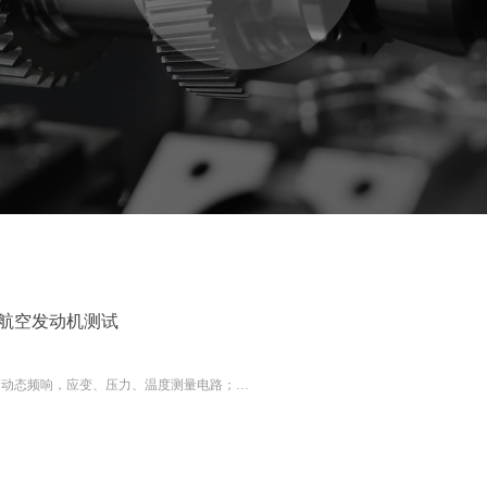
-航空发动机测试
高动态频响，应变、压力、温度测量电路；
内高速FPGA并行数字低通滤波处理芯片，可高速、实时、同步处理测量数据；
高码速率光调制数字信号传输技术，满足喷气发动机通道数多、采样率要求高的测量要
感应耦合供电，解决喷气发动机高速、高离心力过载条件下测量模块供电难题；