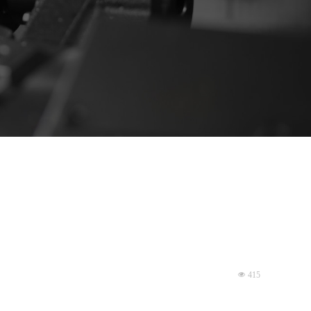
넶
415
求；