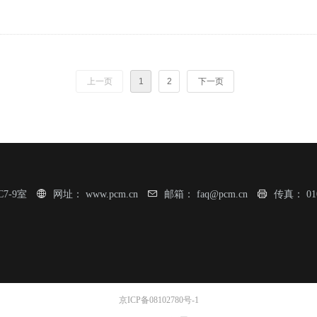
上一页
1
2
下一页
7-9室
网址：
www.pcm.cn
邮箱：
faq@pcm.cn
传真：
01
京ICP备08102780号-1