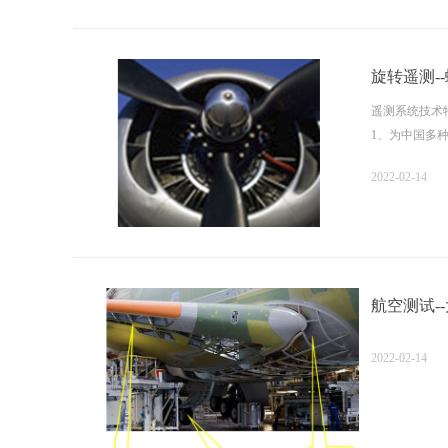
5、抗高离心
6、专门设计
7、专门研制
8、拥有自主
旋转遥测-
9、经过多种
遥测系统技术
1、为中国多
2、三种无线
2022-02-14
3、低噪声、
4、测量模块
5、高转速下
6、非接触式
7、抗高离心
8、拥有自主核
航空测试-
2022-02-14